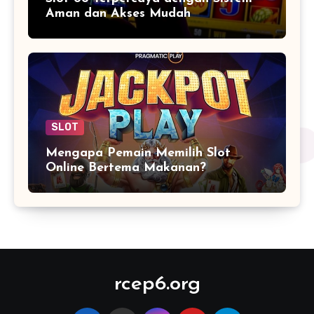
Aman dan Akses Mudah
SLOT
Mengapa Pemain Memilih Slot
Online Bertema Makanan?
rcep6.org