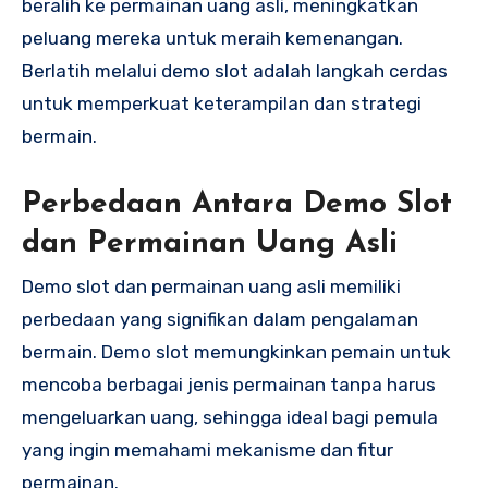
beralih ke permainan uang asli, meningkatkan
peluang mereka untuk meraih kemenangan.
Berlatih melalui demo slot adalah langkah cerdas
untuk memperkuat keterampilan dan strategi
bermain.
Perbedaan Antara Demo Slot
dan Permainan Uang Asli
Demo slot dan permainan uang asli memiliki
perbedaan yang signifikan dalam pengalaman
bermain. Demo slot memungkinkan pemain untuk
mencoba berbagai jenis permainan tanpa harus
mengeluarkan uang, sehingga ideal bagi pemula
yang ingin memahami mekanisme dan fitur
permainan.