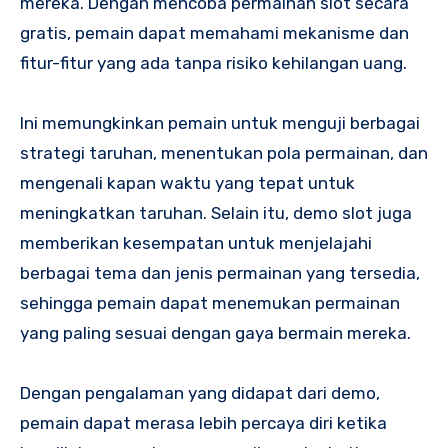
mereka. Dengan mencoba permainan slot secara
gratis, pemain dapat memahami mekanisme dan
fitur-fitur yang ada tanpa risiko kehilangan uang.
Ini memungkinkan pemain untuk menguji berbagai
strategi taruhan, menentukan pola permainan, dan
mengenali kapan waktu yang tepat untuk
meningkatkan taruhan. Selain itu, demo slot juga
memberikan kesempatan untuk menjelajahi
berbagai tema dan jenis permainan yang tersedia,
sehingga pemain dapat menemukan permainan
yang paling sesuai dengan gaya bermain mereka.
Dengan pengalaman yang didapat dari demo,
pemain dapat merasa lebih percaya diri ketika