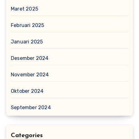
Maret 2025
Februari 2025
Januari 2025
Desember 2024
November 2024
Oktober 2024
September 2024
Categories