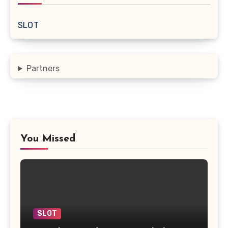
SLOT
Partners
You Missed
SLOT