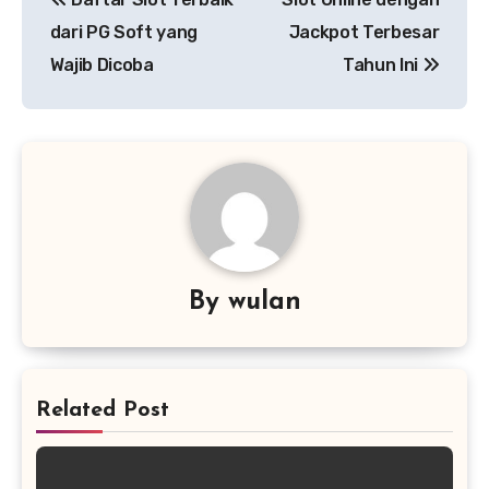
pos
dari PG Soft yang
Jackpot Terbesar
Wajib Dicoba
Tahun Ini
By
wulan
Related Post