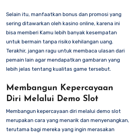
Selain itu, manfaatkan bonus dan promosi yang
sering ditawarkan oleh kasino online, karena ini
bisa memberi Kamu lebih banyak kesempatan
untuk bermain tanpa risiko kehilangan uang.
Terakhir, jangan ragu untuk membaca ulasan dari
pemain lain agar mendapatkan gambaran yang
lebih jelas tentang kualitas game tersebut.
Membangun Kepercayaan
Diri Melalui Demo Slot
Membangun kepercayaan diri melalui demo slot
merupakan cara yang menarik dan menyenangkan,
terutama bagi mereka yang ingin merasakan