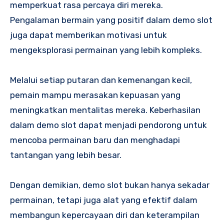
memperkuat rasa percaya diri mereka.
Pengalaman bermain yang positif dalam demo slot
juga dapat memberikan motivasi untuk
mengeksplorasi permainan yang lebih kompleks.
Melalui setiap putaran dan kemenangan kecil,
pemain mampu merasakan kepuasan yang
meningkatkan mentalitas mereka. Keberhasilan
dalam demo slot dapat menjadi pendorong untuk
mencoba permainan baru dan menghadapi
tantangan yang lebih besar.
Dengan demikian, demo slot bukan hanya sekadar
permainan, tetapi juga alat yang efektif dalam
membangun kepercayaan diri dan keterampilan