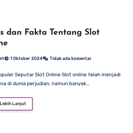
s dan Fakta Tentang Slot
ne
an
1 Oktober 2024
Tidak ada komentar
opuler Seputar Slot Online Slot online telah menjadi
a di dunia perjudian, namun banyak…
Lebih Lanjut