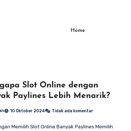
Home
apa Slot Online dengan
ak Paylines Lebih Menarik?
an
10 Oktober 2024
Tidak ada komentar
gan Memilih Slot Online Banyak Paylines Memilih