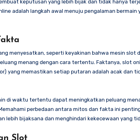
buat keputusan yang lebih bijak dan tidak hanya terj
nline adalah langkah awal menuju pengalaman bermain y
Fakta
luang menang dengan cara tertentu. Faktanya, slot on
) yang memastikan setiap putaran adalah acak dan ti
ain di waktu tertentu dapat meningkatkan peluang men
. Memahami perbedaan antara mitos dan fakta ini pentin
n lebih bijaksana dan menghindari kekecewaan yang tid
n Slot