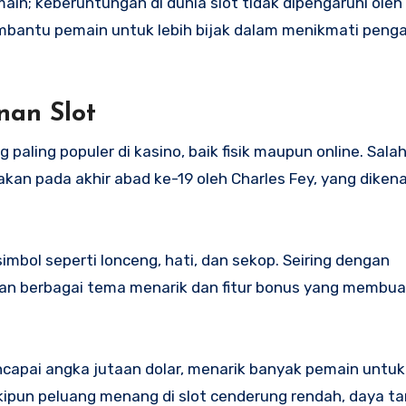
main; keberuntungan di dunia slot tidak dipengaruhi ole
mbantu pemain untuk lebih bijak dalam menikmati peng
nan Slot
akan pada akhir abad ke-19 oleh Charles Fey, yang diken
imbol seperti lonceng, hati, dan sekop. Seiring dengan
an berbagai tema menarik dan fitur bonus yang membua
mencapai angka jutaan dolar, menarik banyak pemain unt
un peluang menang di slot cenderung rendah, daya tari