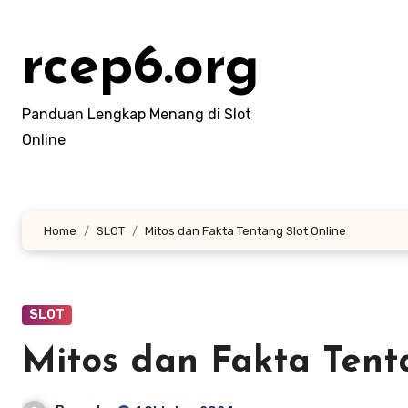
Lewati
ke
rcep6.org
konten
Panduan Lengkap Menang di Slot
Online
Home
SLOT
Mitos dan Fakta Tentang Slot Online
SLOT
Mitos dan Fakta Tent