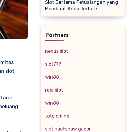
Slot Bertema Petualangan yang
Membuat Anda Tertarik
Partners
nexus slot
 mitos
slot777
n slot
win88
raja slot
utaran
win88
 peluang
toto online
slot hackshaw gacor