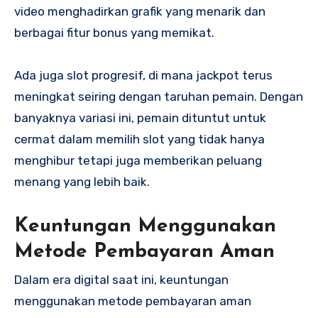
video menghadirkan grafik yang menarik dan
berbagai fitur bonus yang memikat.
Ada juga slot progresif, di mana jackpot terus
meningkat seiring dengan taruhan pemain. Dengan
banyaknya variasi ini, pemain dituntut untuk
cermat dalam memilih slot yang tidak hanya
menghibur tetapi juga memberikan peluang
menang yang lebih baik.
Keuntungan Menggunakan
Metode Pembayaran Aman
Dalam era digital saat ini, keuntungan
menggunakan metode pembayaran aman