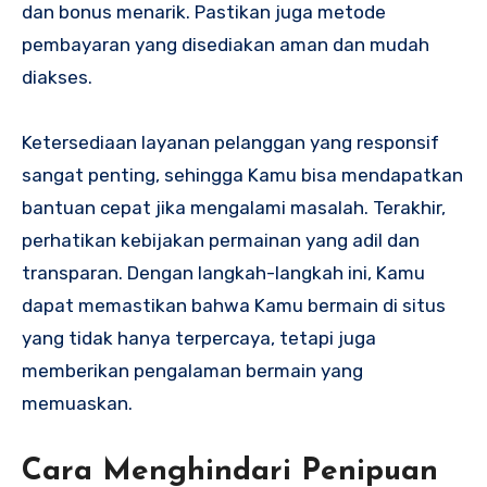
dan bonus menarik. Pastikan juga metode
pembayaran yang disediakan aman dan mudah
diakses.
Ketersediaan layanan pelanggan yang responsif
sangat penting, sehingga Kamu bisa mendapatkan
bantuan cepat jika mengalami masalah. Terakhir,
perhatikan kebijakan permainan yang adil dan
transparan. Dengan langkah-langkah ini, Kamu
dapat memastikan bahwa Kamu bermain di situs
yang tidak hanya terpercaya, tetapi juga
memberikan pengalaman bermain yang
memuaskan.
Cara Menghindari Penipuan