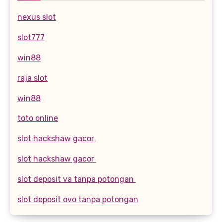
nexus slot
slot777
win88
raja slot
win88
toto online
slot hackshaw gacor
slot hackshaw gacor
slot deposit va tanpa potongan
slot deposit ovo tanpa potongan