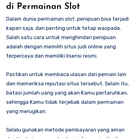
di Permainan Slot
Dalam dunia permainan slot, penipuan bisa terjadi
kapan saja, dan penting untuk tetap waspada.
Salah satu cara untuk menghindari penipuan
adalah dengan memilih situs judi online yang
terpercaya dan memiliki lisensi resmi.
Pastikan untuk membaca ulasan dari pemain lain
dan memeriksa reputasi situs tersebut. Selain itu,
batasi jumlah uang yang akan Kamu pertaruhkan,
sehingga Kamu tidak terjebak dalam permainan
yang merugikan.
Selalu gunakan metode pembayaran yang aman